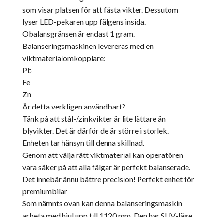
som visar platsen för att fästa vikter. Dessutom
lyser LED-pekaren upp fälgens insida.
Obalansgränsen är endast 1 gram.
Balanseringsmaskinen levereras med en
viktmaterialomkopplare:
Pb
Fe
Zn
Är detta verkligen användbart?
Tänk på att stål-/zinkvikter är lite lättare än
blyvikter. Det är därför de är större i storlek.
Enheten tar hänsyn till denna skillnad.
Genom att välja rätt viktmaterial kan operatören
vara säker på att alla fälgar är perfekt balanserade.
Det innebär ännu bättre precision! Perfekt enhet för
premiumbilar
Som nämnts ovan kan denna balanseringsmaskin
arbeta med hjul upp till 1120 mm. Den har SUV-läge,