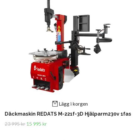
Lägg i korgen
Däckmaskin REDATS M-221f-3D Hjälparm230v 1fas
23 995 kr
15 995 kr