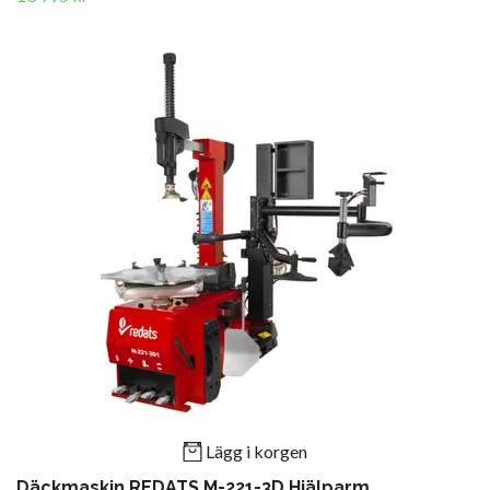
Lägg i korgen
Däckmaskin REDATS M-221-3D Hjälparm