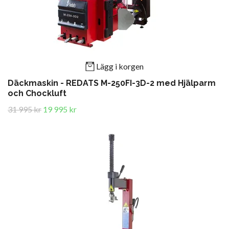
Lägg i korgen
Däckmaskin - REDATS M-250FI-3D-2 med Hjälparm
och Chockluft
31 995 kr
19 995 kr