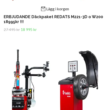
Lägg i korgen
ERBJUDANDE Däckpaket REDATS M221-3D o W200
18995kr !!!
27 495 kr
18 995 kr