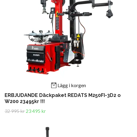
Lägg i korgen
ERBJUDANDE Däckpaket REDATS M250FI-3D2 o
W200 23495kr !!!
32 995 kr
23 495 kr