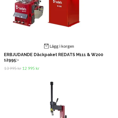
Lägg i korgen
ERBJUDANDE Däckpaket REDATS M111 & W200
12995:-
13 995 kr
12 995 kr