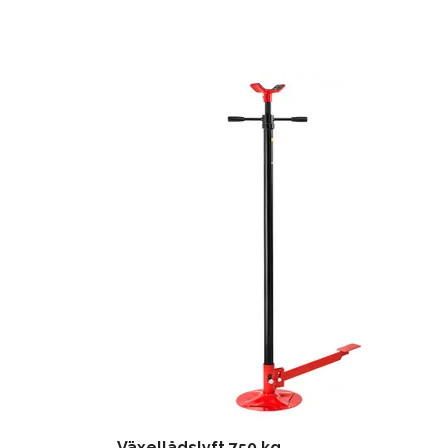
Växellådslyft 750 kg