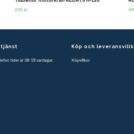
Tillbehör motorkran REDATS H-120
Ad
295 kr
49
tjänst
Köp och leveransvill
lefon tider är 08-18 vardagar.
Köpvillkor