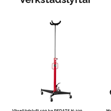
Växellådslyft 500 kg REDATS H-220
Mo