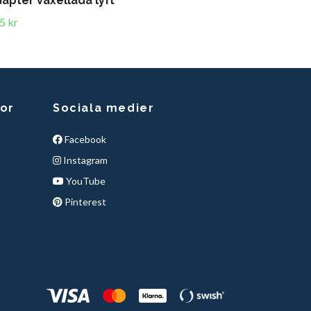
apter växellåda lyft
5 kr
kor
Sociala medier
Facebook
Instagram
YouTube
Pinterest