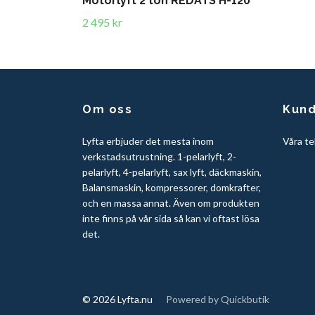
Motorlyft 2 ton REDATS H-120
2 495 kr
Om oss
Kund
Lyfta erbjuder det mesta inom
Våra te
verkstadsutrustning. 1-pelarlyft, 2-
pelarlyft, 4-pelarlyft, sax lyft, däckmaskin,
Balansmaskin, kompressorer, domkrafter,
och en massa annat. Även om produkten
inte finns på vår sida så kan vi oftast lösa
det.
© 2026 Lyfta.nu
Powered by Quickbutik