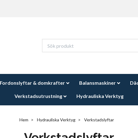
Fordonslyftar & domkrafter
Balansmaskiner
Dä
Verkstadsutrustning
Hydrauliska Verktyg
Hem
Hydrauliska Verktyg
Verkstadslyftar
Verkstadslyftar