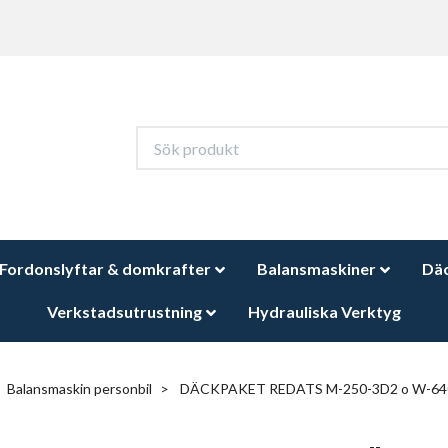
Fordonslyftar & domkrafter
Balansmaskiner
Dä
Verkstadsutrustning
Hydrauliska Verktyg
Balansmaskin personbil
DÄCKPAKET REDATS M-250-3D2 o W-640 