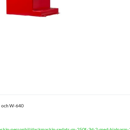
 och W-640
askin-personbil/dackmaskin-redats-m-250f-3d-2-med-hjalparm-