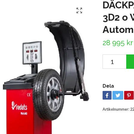
DÄCKP
3D2 o 
Autom
28 995 kr
Dela
Artikelnummer:
2