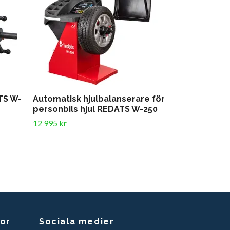
TS W-
Automatisk hjulbalanserare för
Balansering
personbils hjul REDATS W-250
6 495 kr
12 995 kr
kor
Sociala medier