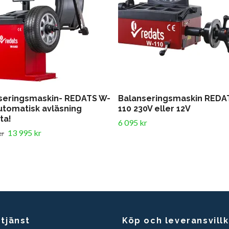
seringsmaskin- REDATS W-
Balanseringsmaskin REDA
utomatisk avläsning
110 230V eller 12V
ta!
6 095 kr
13 995 kr
kr
tjänst
Köp och leveransvill