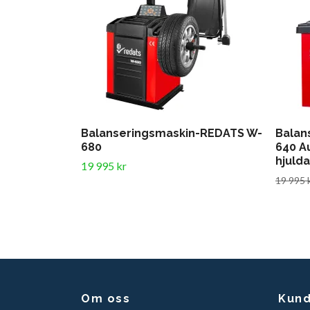
Balanseringsmaskin-REDATS W-
Balan
680
640 A
hjulda
19 995 kr
19 995 
Om oss
Kund