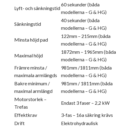
60 sekunder (båda
Lyft- och sänkningstid
modellerna – G & HG)
40 sekunder (båda
Sänkningstid
modellerna – G & HG)
122mm – 215mm (båda
Minsta höjd pad
modellerna – G & HG)
1872mm – 1965mm (båda
Maximal höjd
modellerna – G & HG)
Främre minsta /
981mm /1811mm (båda
maximala armlängds
modellerna – G & HG)
Bakre minimum /
981mm / 1811mm (båda
maximal armlängd
modellerna – G & HG)
Motorstorlek –
Endast 3 faser – 2,2 kW
Trefas
Effektkrav
3-fas – 16a säkring krävs
Drift
Elektrohydraulisk