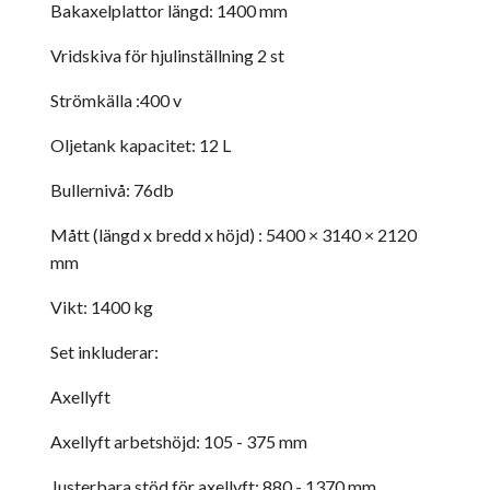
Bakaxelplattor längd: 1400 mm
Vridskiva för hjulinställning 2 st
Strömkälla :400 v
Oljetank kapacitet: 12 L
Bullernivå: 76db
Mått (längd x bredd x höjd) : 5400 × 3140 × 2120
mm
Vikt: 1400 kg
Set inkluderar:
Axellyft
Axellyft arbetshöjd: 105 - 375 mm
Justerbara stöd för axellyft: 880 - 1370 mm